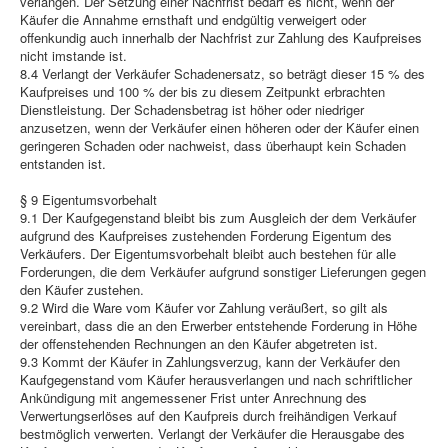
verlangen. Der Setzung einer Nachfrist bedarf es nicht, wenn der
Käufer die Annahme ernsthaft und endgültig verweigert oder
offenkundig auch innerhalb der Nachfrist zur Zahlung des Kaufpreises
nicht imstande ist.
8.4 Verlangt der Verkäufer Schadenersatz, so beträgt dieser 15 % des
Kaufpreises und 100 % der bis zu diesem Zeitpunkt erbrachten
Dienstleistung. Der Schadensbetrag ist höher oder niedriger
anzusetzen, wenn der Verkäufer einen höheren oder der Käufer einen
geringeren Schaden oder nachweist, dass überhaupt kein Schaden
entstanden ist.
§ 9 Eigentumsvorbehalt
9.1 Der Kaufgegenstand bleibt bis zum Ausgleich der dem Verkäufer
aufgrund des Kaufpreises zustehenden Forderung Eigentum des
Verkäufers. Der Eigentumsvorbehalt bleibt auch bestehen für alle
Forderungen, die dem Verkäufer aufgrund sonstiger Lieferungen gegen
den Käufer zustehen.
9.2 Wird die Ware vom Käufer vor Zahlung veräußert, so gilt als
vereinbart, dass die an den Erwerber entstehende Forderung in Höhe
der offenstehenden Rechnungen an den Käufer abgetreten ist.
9.3 Kommt der Käufer in Zahlungsverzug, kann der Verkäufer den
Kaufgegenstand vom Käufer herausverlangen und nach schriftlicher
Ankündigung mit angemessener Frist unter Anrechnung des
Verwertungserlöses auf den Kaufpreis durch freihändigen Verkauf
bestmöglich verwerten. Verlangt der Verkäufer die Herausgabe des