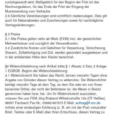
zurückgesandt wird. Maßgeblich für den Beginn der Frist ist das
Rechnungsdatum, für das Ende der Frist der Eingang der
Mustersendung vom Verkäufer.
2.6 Sämtliche Vereinbarungen sind schriftlich niederzulegen. Dies gilt
auch für Nebenabreden und Zusicherungen sowie für nachträgliche
Vertragsänderungen.
§ 3 Preise
3.1 Alle Preise gelten netto ab Werk (EXW) incl. der gesetzlichen
Mehrwertsteuer und zuzüglich der Versandkosten.
3.2 Zusätzliche Kosten und Gebühren für Verpackung, Versicherung,
Steuern, Zollabfertigung und Zoll, werden gesondert ausgewiesen und
in der anfallenden Höhe dem Käufer berechnet.
§4 Widerrufsbelehrung nach Artikel 246a § 1 Absatz 2 Satz 2 Anlage
1 EGBGB. Beginn der Widerrufsbelehrung:
4.1 Widerrufsrecht Sie haben das Recht, binnen vierzehn Tagen ohne
Angabe von Gründen diesen Vertrag zu widerrufen. Die Widerrufsfrist
beträgt vierzehn Tage ab dem Tag, an dem Sie oder ein von Ihnen
benannter Dritter, der nicht der Beförderer ist, die Waren in Besitz
genommen haben bzw. hat. Um Ihr Widerrufsrecht auszuüben,
müssen Sie uns FSM Jörg Braband Wilhelmstraße 10a (OT Heßles)
98597 Fambach Fax-Nr.: 03683/467873 E-Mail:
auftrag@f-sm.de
mittels einer eindeutigen Erklärung (z. B. ein mit der Post versandter
Brief, Telefax oder E-Mail) über Ihren Entschluss, diesen Vertrag zu