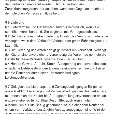
den Verkäufer anerkannt wurden. Der Käufer kann ein
Zurückbehaltungsrecht nur ausüben, wenn sein Gegenanspruch auf
dem gleichen Vertragsverhältnis beruht.
§ 6 Lieferung
6.1 Liefertermine und Lieferfristen sind nur verbindlich, wenn sie
schriftlich vereinbart sind. Sie beginnen mit Vertragsabschluss.
6.2 Der Käufer kann neben Lieferung Ersatz des Verzugsschadens nur
verlangen, wenn dem Verkäufer Vorsatz oder grobe Fahrlässigkeit zur
Last fällt.
6.3 Die Lieferung der Waren erfolgt grundsätzlich versichert. Verlangt
der Käufer eine unversicherte Versendung der Waren, so geht die die
Gefahr für diese Versendungsart auf den Käufer über.
6.4 Höhere Gewalt, Aufruhr, Streik, Aussperrung und unverschuldete
erhebliche Betriebsstörungen ändern vereinbarte Termine und Fristen
um die Dauer der durch diese Umstände bedingten
Leistungsstörungen.
§ 7 Gültigkeit der Lieferungs- und Zahlungsbedingungen Es gelten
ausschließlich Lieferungs- und Zahlungsbedingungen des Verkäufers,
mit denen sich der Käufer bei Auftragserteilung einverstanden erklärt
und zwar ebenso für künftige Geschäfte, auch wenn nicht
ausdrücklich auf sie Bezug genommen ist, sie aber dem Käufer bei
einem vom Verkäufer bestätigten Auftrag zugegangen sind. Wird der
Auftrag abweichend von den Lieferungs- und Zahlungsbedingungen