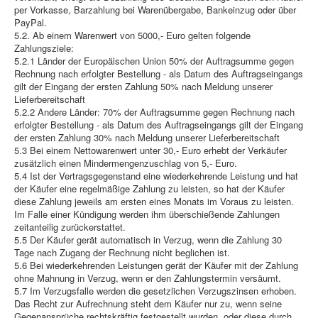
per Vorkasse, Barzahlung bei Warenübergabe, Bankeinzug oder über
PayPal.
5.2. Ab einem Warenwert von 5000,- Euro gelten folgende
Zahlungsziele:
5.2.1 Länder der Europäischen Union 50% der Auftragsumme gegen
Rechnung nach erfolgter Bestellung - als Datum des Auftragseingangs
gilt der Eingang der ersten Zahlung 50% nach Meldung unserer
Lieferbereitschaft
5.2.2 Andere Länder: 70% der Auftragsumme gegen Rechnung nach
erfolgter Bestellung - als Datum des Auftragseingangs gilt der Eingang
der ersten Zahlung 30% nach Meldung unserer Lieferbereitschaft
5.3 Bei einem Nettowarenwert unter 30,- Euro erhebt der Verkäufer
zusätzlich einen Mindermengenzuschlag von 5,- Euro.
5.4 Ist der Vertragsgegenstand eine wiederkehrende Leistung und hat
der Käufer eine regelmäßige Zahlung zu leisten, so hat der Käufer
diese Zahlung jeweils am ersten eines Monats im Voraus zu leisten.
Im Falle einer Kündigung werden ihm überschießende Zahlungen
zeitanteilig zurückerstattet.
5.5 Der Käufer gerät automatisch in Verzug, wenn die Zahlung 30
Tage nach Zugang der Rechnung nicht beglichen ist.
5.6 Bei wiederkehrenden Leistungen gerät der Käufer mit der Zahlung
ohne Mahnung in Verzug, wenn er den Zahlungstermin versäumt.
5.7 Im Verzugsfalle werden die gesetzlichen Verzugszinsen erhoben.
Das Recht zur Aufrechnung steht dem Käufer nur zu, wenn seine
Gegenansprüche rechtskräftig festgestellt wurden, oder diese durch